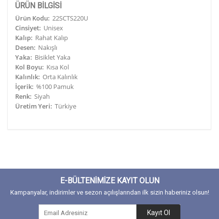
ÜRÜN BİLGİSİ
Ürün Kodu:
22SCTS220U
Cinsiyet:
Unisex
Kalıp:
Rahat Kalıp
Desen:
Nakışlı
Yaka:
Bisiklet Yaka
Kol Boyu:
Kısa Kol
Kalınlık:
Orta Kalınlık
İçerik:
%100 Pamuk
Renk:
Siyah
Üretim Yeri:
Türkiye
E-BÜLTENİMİZE KAYIT OLUN
Kampanyalar, indirimler ve sezon açılışlarından ilk sizin haberiniz olsun!
Kayıt Ol