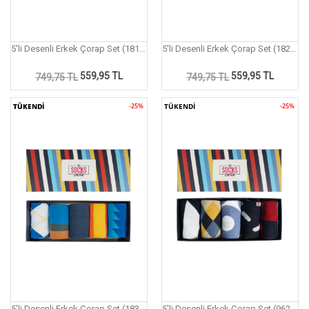
5'li Desenli Erkek Çorap Set (181P)
5'li Desenli Erkek Çorap Set (182P)
559,95 TL
559,95 TL
749,75 TL
749,75 TL
TÜKENDİ
TÜKENDİ
-25%
TÜKENDİ
-25%
5'li Desenli Erkek Çorap Set (183P)
5'li Desenli Erkek Çorap Set (962P)