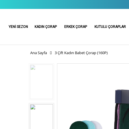
YENİ SEZON
KADIN ÇORAP
ERKEK ÇORAP
KUTULU ÇORAPLAR
Ana Sayfa
3 Çift Kadın Babet Çorap (160P)