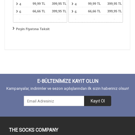
99,99 TL
399,95 TL
99,99 TL
399,95 TL
4
4
66,66 TL
399,95 TL
66,66 TL
399,95 TL
6
6
-
-
-
-
-
-
Peşin Fiyatına Taksit
E-BÜLTENİMİZE KAYIT OLUN
Kampanyalar, indirimler ve sezon açılışlarından ilk sizin haberiniz olsun!
Kayıt Ol
THE SOCKS COMPANY