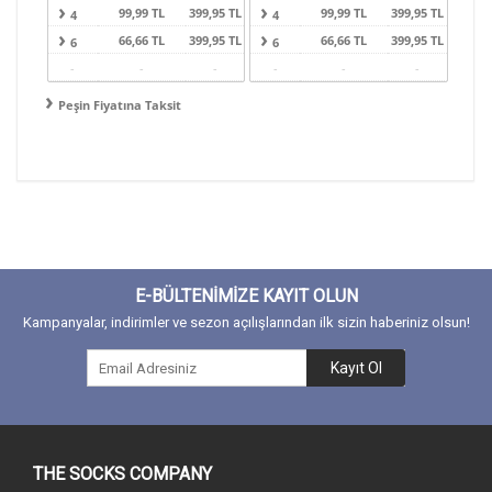
99,99 TL
399,95 TL
99,99 TL
399,95 TL
4
4
66,66 TL
399,95 TL
66,66 TL
399,95 TL
6
6
-
-
-
-
-
-
Peşin Fiyatına Taksit
E-BÜLTENİMİZE KAYIT OLUN
Kampanyalar, indirimler ve sezon açılışlarından ilk sizin haberiniz olsun!
Kayıt Ol
THE SOCKS COMPANY